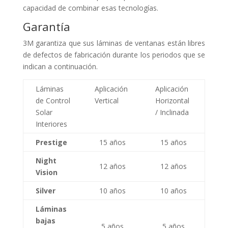
capacidad de combinar esas tecnologías.
Garantía
3M garantiza que sus láminas de ventanas están libres
de defectos de fabricación durante los periodos que se
indican a continuación.
Láminas
Aplicación
Aplicación
de Control
Vertical
Horizontal
Solar
/ Inclinada
Interiores
Prestige
15 años
15 años
Night
12 años
12 años
Vision
Silver
10 años
10 años
Láminas
bajas
5 años
5 años